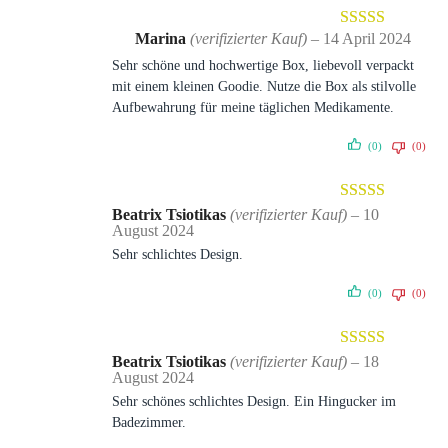
Marina
(verifizierter Kauf)
–
14 April 2024
Bewertet mit
Sehr schöne und hochwertige Box, liebevoll verpackt
5
von 5
mit einem kleinen Goodie. Nutze die Box als stilvolle
Aufbewahrung für meine täglichen Medikamente.
(0)
(0)
Bewertet mit
Beatrix Tsiotikas
(verifizierter Kauf)
–
10
August 2024
5
von 5
Sehr schlichtes Design.
(0)
(0)
Bewertet mit
Beatrix Tsiotikas
(verifizierter Kauf)
–
18
August 2024
5
von 5
Sehr schönes schlichtes Design. Ein Hingucker im
Badezimmer.