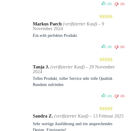
(0)
(0)
Bewertet mit
Markus Paech
(verifizierter Kauf)
–
9
November 2024
5
von 5
Ein echt perfektes Produkt.
(0)
(0)
Bewertet mit
Tanja J.
(verifizierter Kauf)
–
29 November
2024
5
von 5
Tolles Produkt, toller Service sehr tolle Qualität.
Rundum zufrieden
(0)
(0)
Bewertet mit
Sandra Z.
(verifizierter Kauf)
–
13 Februar 2025
5
von 5
Sehr wertige Ausführung und ein ansprechendes
Design. Einzigartig!