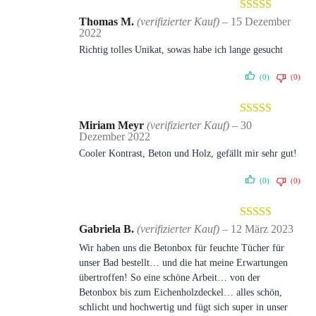
Bewertet mit
Thomas M.
(verifizierter Kauf)
–
15 Dezember
2022
5
von 5
Richtig tolles Unikat, sowas habe ich lange gesucht
(0)
(0)
Bewertet mit
Miriam Meyr
(verifizierter Kauf)
–
30
Dezember 2022
5
von 5
Cooler Kontrast, Beton und Holz, gefällt mir sehr gut!
(0)
(0)
Bewertet mit
Gabriela B.
(verifizierter Kauf)
–
12 März 2023
5
von 5
Wir haben uns die Betonbox für feuchte Tücher für
unser Bad bestellt… und die hat meine Erwartungen
übertroffen! So eine schöne Arbeit… von der
Betonbox bis zum Eichenholzdeckel… alles schön,
schlicht und hochwertig und fügt sich super in unser