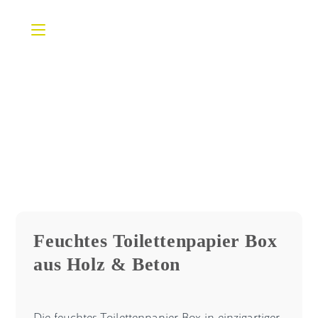
Zum
Inhalt
springen
Feuchtes Toilettenpapier Box
aus Holz & Beton
Die feuchtes Toilettenpapier Box in einzigartiger