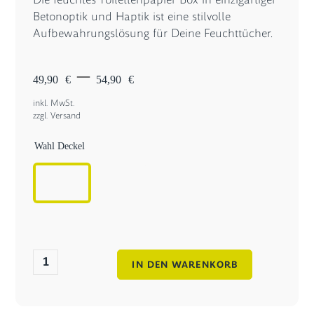
Betonoptik und Haptik ist eine stilvolle
Aufbewahrungslösung für Deine Feuchttücher.
Preisspanne:
–
49,90 €
49,90
€
54,90
€
bis
inkl. MwSt.
54,90 €
zzgl.
Versand
Wahl Deckel
Feuchtes
IN DEN WARENKORB
Toilettenpapier
Box
aus