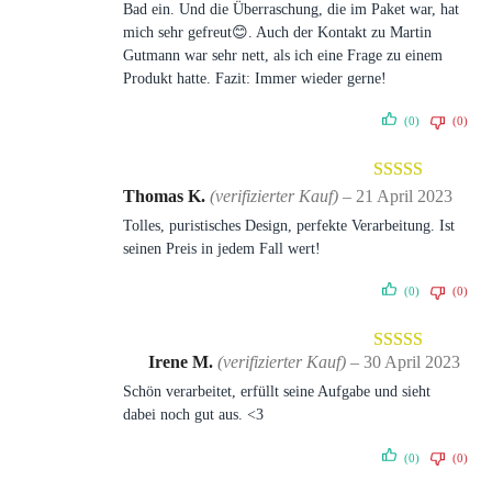
Bad ein. Und die Überraschung, die im Paket war, hat
mich sehr gefreut😊. Auch der Kontakt zu Martin
Gutmann war sehr nett, als ich eine Frage zu einem
Produkt hatte. Fazit: Immer wieder gerne!
(0)
(0)
Bewertet mit
Thomas K.
(verifizierter Kauf)
–
21 April 2023
5
von 5
Tolles, puristisches Design, perfekte Verarbeitung. Ist
seinen Preis in jedem Fall wert!
(0)
(0)
Irene M.
(verifizierter Kauf)
–
30 April 2023
Bewertet mit
Schön verarbeitet, erfüllt seine Aufgabe und sieht
5
von 5
dabei noch gut aus. <3
(0)
(0)