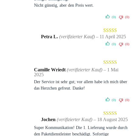
Nicht günstig, aber den Preis wert.
(0)
(0)
Petra L.
(verifizierter Kauf)
–
11 April 2025
Bewertet
(0)
(0)
mit
4
von
5
Bewertet mit
Camille Wriedt
(verifizierter Kauf)
–
1 Mai
2025
5
von 5
Der Service ist sehr gut; vor allem habe ich mich über
das Herzchen gefreut. Danke!
(0)
(0)
Jochen
(verifizierter Kauf)
–
18 August 2025
Bewertet mit
Super Kommunikation! Die 1. Lieferung wurde durch
5
von 5
den Paketdienstleister beschädigt. Sofortige