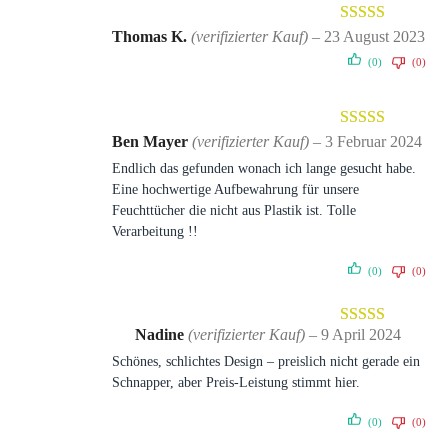
Bewertet mit
Thomas K.
(verifizierter Kauf)
–
23 August 2023
5
von 5
(0)
(0)
Bewertet mit
Ben Mayer
(verifizierter Kauf)
–
3 Februar 2024
5
von 5
Endlich das gefunden wonach ich lange gesucht habe.
Eine hochwertige Aufbewahrung für unsere
Feuchttücher die nicht aus Plastik ist. Tolle
Verarbeitung !!
(0)
(0)
Nadine
(verifizierter Kauf)
–
9 April 2024
Bewertet mit
Schönes, schlichtes Design – preislich nicht gerade ein
5
von 5
Schnapper, aber Preis-Leistung stimmt hier.
(0)
(0)