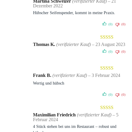
Bewertet mit
Martina Schweizer
(verifizierter Kauf)
–
21
Dezember 2022
5
von 5
Hübscher Seifenspender, kommt in meine Praxis.
(0)
(0)
Bewertet mit
Thomas K.
(verifizierter Kauf)
–
23 August 2023
5
von 5
(0)
(0)
Bewertet mit
Frank B.
(verifizierter Kauf)
–
3 Februar 2024
5
von 5
Wertig und hübsch
(0)
(0)
Bewertet mit
Maximilian Friedrich
(verifizierter Kauf)
–
5
Februar 2024
5
von 5
4 Stück stehen bei uns im Restaurant – robust und