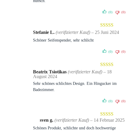
hübsch.
(0)
(0)
Bewertet mit
Stefanie L.
(verifizierter Kauf)
–
25 Juni 2024
5
von 5
Schöner Seifenspender, sehr schlicht
(0)
(0)
Bewertet mit
Beatrix Tsiotikas
(verifizierter Kauf)
–
18
August 2024
5
von 5
Sehr schönes schlichtes Design. Ein Hingucker im
Badezimmer.
(0)
(0)
sven g.
(verifizierter Kauf)
–
14 Februar 2025
Bewertet mit
Schönes Produkt, schlichte und doch hochwertige
5
von 5