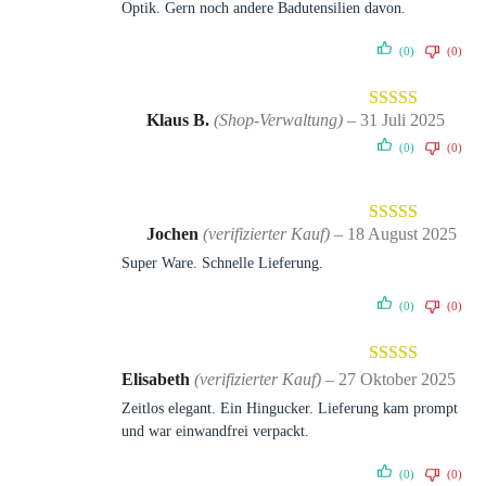
Optik. Gern noch andere Badutensilien davon.
(0)
(0)
Klaus B.
(Shop-Verwaltung)
–
31 Juli 2025
Bewertet mit
(0)
(0)
5
von 5
Jochen
(verifizierter Kauf)
–
18 August 2025
Bewertet mit
Super Ware. Schnelle Lieferung.
5
von 5
(0)
(0)
Bewertet mit
Elisabeth
(verifizierter Kauf)
–
27 Oktober 2025
5
von 5
Zeitlos elegant. Ein Hingucker. Lieferung kam prompt
und war einwandfrei verpackt.
(0)
(0)