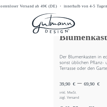
kostenloser Versand ab 49€ (DE)
・ innerhalb von 4-5 Tage
Blumenkast
Der Blumenkasten in edle
sonst üblichen Pflanz- 
Terrasse oder den Garte
Preis
–
39,90
€
69,90
€
39,90
bis
inkl. MwSt.
69,90
zzgl.
Versand