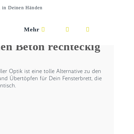
n in Deinen Händen
Mehr
Website-
en Beton rechteckig
Suche
umschalten
r Optik ist eine tolle Alternative zu den
und Übertöpfen für Dein Fensterbrett, die
ntisch.
spanne:
 €
 €