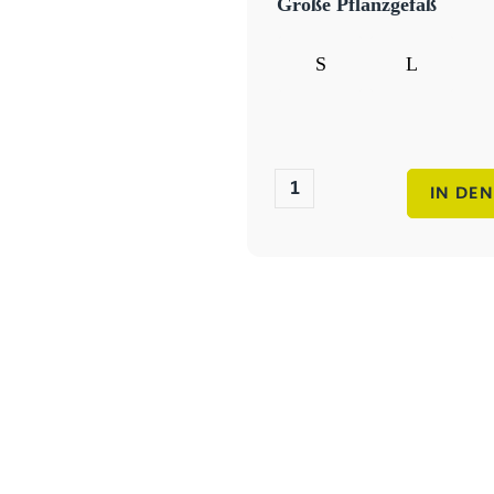
Größe Pflanzgefäß
S
L
Blumenkasten
IN DE
Beton
rechteckig
Menge